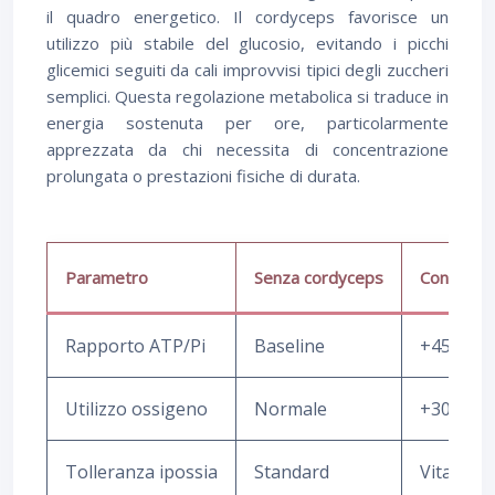
il quadro energetico. Il cordyceps favorisce un
utilizzo più stabile del glucosio, evitando i picchi
glicemici seguiti da cali improvvisi tipici degli zuccheri
semplici. Questa regolazione metabolica si traduce in
energia sostenuta per ore, particolarmente
apprezzata da chi necessita di concentrazione
prolungata o prestazioni fisiche di durata.
Parametro
Senza cordyceps
Con cord
Rapporto ATP/Pi
Baseline
+45-55%
Utilizzo ossigeno
Normale
+30-40%
Tolleranza ipossia
Standard
Vita 2-3x